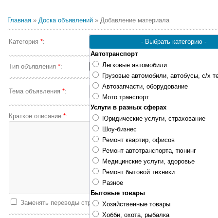
Главная
»
Доска объявлений
» Добавление материала
Категория
*
:
Автотранспорт
Легковые автомобили
Тип объявления
*
:
Грузовые автомобили, автобусы, с/х т
Автозапчасти, оборудование
Тема объявления
*
:
Мото транспорт
Услуги в разных сферах
Краткое описание
*
:
Юридические услуги, страхование
Шоу-бизнес
Ремонт квартир, офисов
Ремонт автотранспорта, тюнинг
Медицинские услуги, здоровье
Ремонт бытовой техники
Разное
Бытовые товары
Заменять переводы строк тегом
<BR>
Хозяйственные товары
Хобби, охота, рыбалка