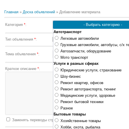
Главная
»
Доска объявлений
» Добавление материала
Категория
*
:
Автотранспорт
Легковые автомобили
Тип объявления
*
:
Грузовые автомобили, автобусы, с/х т
Автозапчасти, оборудование
Тема объявления
*
:
Мото транспорт
Услуги в разных сферах
Краткое описание
*
:
Юридические услуги, страхование
Шоу-бизнес
Ремонт квартир, офисов
Ремонт автотранспорта, тюнинг
Медицинские услуги, здоровье
Ремонт бытовой техники
Разное
Бытовые товары
Заменять переводы строк тегом
<BR>
Хозяйственные товары
Хобби, охота, рыбалка