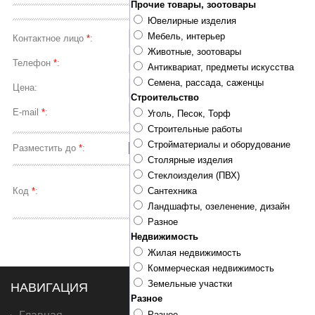
Прочие товары, зоотовары
Ювелирные изделия
Мебель, интерьер
Контактное лицо
*
:
Животные, зоотовары
Телефон
*
:
Антиквариат, предметы искусства
Семена, рассада, саженцы
Цена:
Строительство
E-mail
*
:
Уголь, Песок, Торф
Строительные работы
Стройматериалы и оборудование
Разместить до
*
:
-
-
:
Столярные изделия
Стеклоизделия (ПВХ)
Код
*
:
Сантехника
Ландшафты, озеленение, дизайн
Разное
Недвижимость
Жилая недвижимость
Коммерческая недвижимость
Земельные участки
НАВИГАЦИЯ
О САЙТЕ
Разное
Разное...