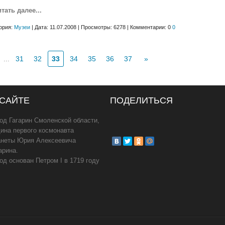
читать далее...
ория:
Музеи
| Дата: 11.07.2008 | Просмотры: 6278 | Комментарии: 0
0
31
32
33
34
35
36
37
»
...
 САЙТЕ
ПОДЕЛИТЬСЯ
од Гагарин Смоленской области,
ина первого космонавта
анеты Юрия Алексеевича
арина.
од основан Петром I в 1719 году