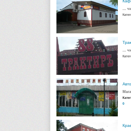
Кафе
... 
Катег
Трак
... 
Катег
Авто
Мага
Кате
0
Крае