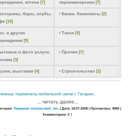
ереждения, аптеки
парикмахерские
[7]
[7]
естораны, бары, клубы,
Банки, банкоматы
[2]
фе
[19]
ос. и другие
Такси
[5]
ереждения
[9]
ытовые и фото услуги,
Прочие
[7]
клама
[3]
узеи, выставки
Строительство
[4]
[2]
ежные терминалы мобильной связи г. Гагарин...
... читать далее...
егория:
Терминал оплаты моб. тел.
| Дата: 18.07.2008 | Просмотры: 4856 |
Комментарии: 0
1