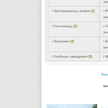
уч
Автосервисы, мойки
Р
[3]
ка
Гостиницы
Г
[2]
уч
Интернет
Б
[4]
ре
Учебные заведения
М
[9]
Плат
Кат