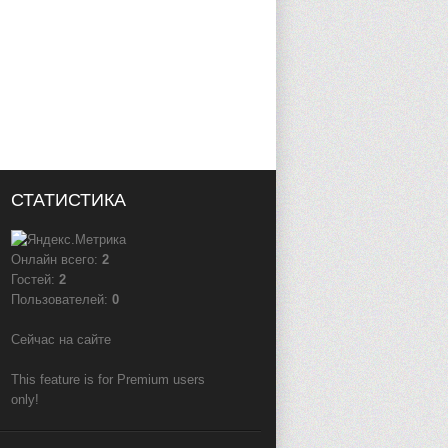
СТАТИСТИКА
Онлайн всего:
2
Гостей:
2
Пользователей:
0
Сейчас на сайте
This feature is for Premium users
only!