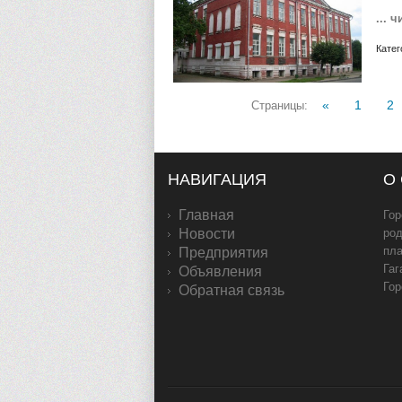
... 
Катег
«
1
2
Страницы
:
НАВИГАЦИЯ
О
Главная
Гор
Новости
род
пл
Предприятия
Гаг
Объявления
Гор
Обратная связь