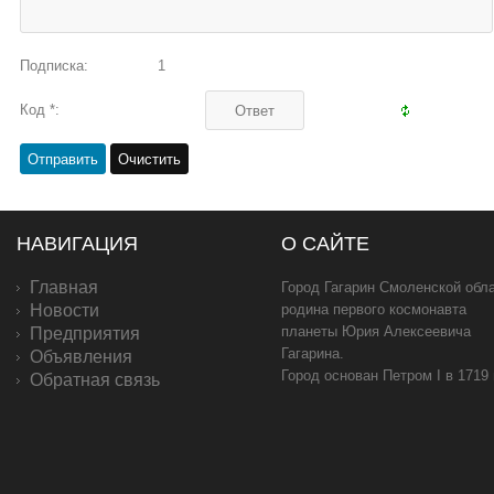
Подписка:
1
Код *:
НАВИГАЦИЯ
О САЙТЕ
Главная
Город Гагарин Смоленской обла
Новости
родина первого космонавта
планеты Юрия Алексеевича
Предприятия
Гагарина.
Объявления
Город основан Петром I в 1719
Обратная связь