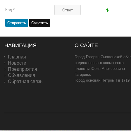
Код *:
НАВИГАЦИЯ
О САЙТЕ
Главная
Город Гагарин Смоленской обла
Новости
родина первого космонавта
планеты Юрия Алексеевича
Предприятия
Гагарина.
Объявления
Город основан Петром I в 1719
Обратная связь