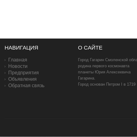
НАВИГАЦИЯ
О САЙТЕ
Главная
Город Гагарин Смоленской обла
Новости
родина первого космонавта
планеты Юрия Алексеевича
Предприятия
Гагарина.
Объявления
Город основан Петром I в 1719
Обратная связь