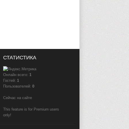
СТАТИСТИКА
Онлайн всего:
1
Гостей:
1
Пользователей:
0
Сейчас на сайте
This feature is for Premium users
only!