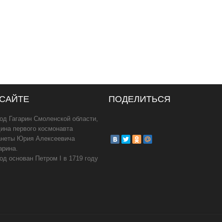
 САЙТЕ
ПОДЕЛИТЬСЯ
од Гагарин Смоленской области,
ина первого космонавта
анеты Юрия Алексеевича
арина.
од основан Петром I в 1719 году