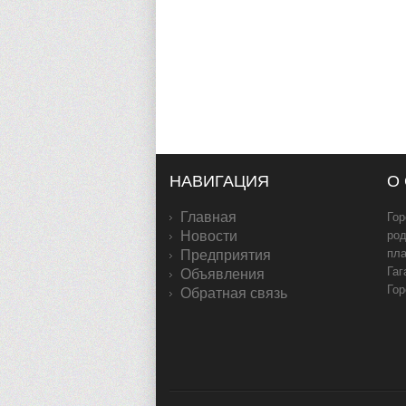
НАВИГАЦИЯ
О
Главная
Гор
Новости
род
пл
Предприятия
Гаг
Объявления
Гор
Обратная связь