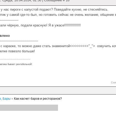
: Среда, 16.04.2014, 02:38 | Сообщение #
16
 у нас пироги с капустой подают? Поведайте кухню, не стесняйтесь.
тик у самой где-то был, но готовить сейчас не очень желание, общение
------------------
али чёрную, подали красную! Я в ужасе!!!!!!!!!!!!!!!!
влено
-------------------------------------
 с караоке, то можно даже стать знаменитой<<<<<<<<<"_"> озвучить ко
релке повезло больше!
автика бывает рентабельной!
Соо
ы, Бары
»
Как насчет баров и ресторанов?