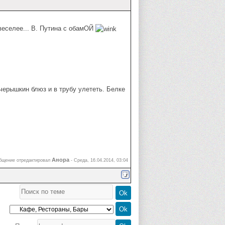
 веселее... В. Путина с обамОЙ
черышкин блюз и в трубу улететь. Белке
Анора
бщение отредактировал
-
Среда, 16.04.2014, 03:04