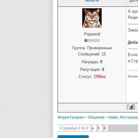
АНОРА
Дата
А где
Рецеп
--------
Заказ
Рядовой
Доба
Группа: Проверенные
--------
Сообщений:
15
Если
и Ст
Награды:
0
Репутация:
0
Статус:
Offline
Космон
Форум Гагарин
»
Общение
»
Кафе, Ресторан
2
Страница
2
из
2
«
1