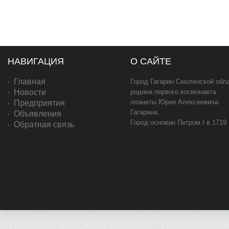
НАВИГАЦИЯ
О САЙТЕ
Главная
Город Гагарин Смоленской обла
Новости
родина первого космонавта
планеты Юрия Алексеевича
Предприятия
Гагарина.
Объявления
Город основан Петром I в 1719
Обратная связь