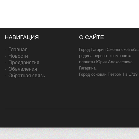
НАВИГАЦИЯ
О САЙТЕ
Главная
Город Гагарин Смоленской обла
Новости
родина первого космонавта
планеты Юрия Алексеевича
Предприятия
Гагарина.
Объявления
Город основан Петром I в 1719
Обратная связь