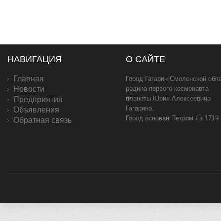
НАВИГАЦИЯ
О САЙТЕ
Главная
Город Гагарин Смоленской обла
Новости
родина первого космонавта
планеты Юрия Алексеевича
Предприятия
Гагарина.
Объявления
Город основан Петром I в 1719
Обратная связь