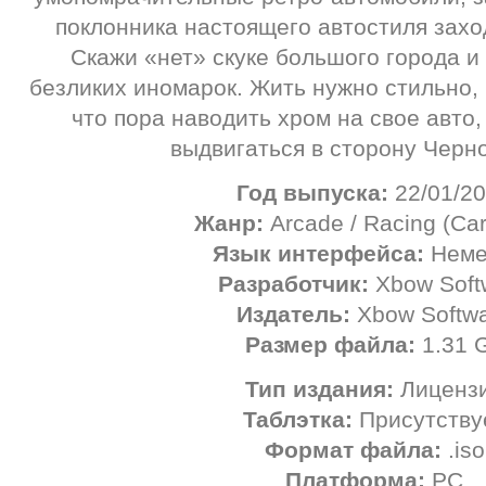
поклонника настоящего автостиля заход
Скажи «нет» скуке большого города 
безликих иномарок. Жить нужно стильно, 
что пора наводить хром на свое авто,
выдвигаться в сторону Черно
Год выпуска:
22/01/2
Жанр:
Arcade / Racing (Car
Язык интерфейса:
Неме
Разработчик:
Xbow Soft
Издатель:
Xbow Softw
Размер файла:
1.31 
Тип издания:
Лиценз
Таблэтка:
Присутству
Формат файла:
.iso
Платформа:
PC