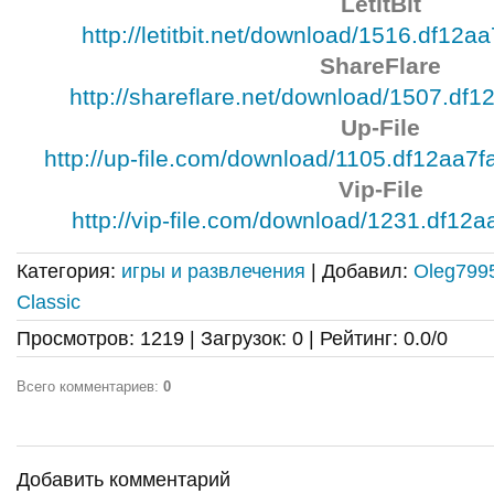
LetItBit
http://letitbit.net/download/1516.df12aa7
ShareFlare
http://shareflare.net/download/1507.df12
Up-File
http://up-file.com/download/1105.df12aa
Vip-File
http://vip-file.com/download/1231.df12aa7
Категория
:
игры и развлечения
|
Добавил
:
Oleg799
Classic
Просмотров
:
1219
|
Загрузок
:
0
|
Рейтинг
:
0.0
/
0
Всего комментариев
:
0
Добавить комментарий