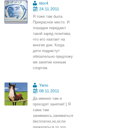
titor4
24.11.2011
Я тоже там была.
Прекрасное место. И
лошадки передают
такой заряд позитива,
что его хватает на
многие дни. Когда
дети подрастут
обязательно предложу
им занятие конным
спортом.
Yano
08.11.2011
Да именно там и
проходят занятия!:) Я
сама там
занимаюсь,заниматься
бесплатно,но,если
прокатиться то это