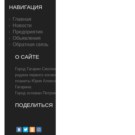
НАВИГАЦИЯ
Главная
Новости
Предприятия
Объявления
Обратная связь
О САЙТЕ
Город Гагарин Смоленской области,
родина первого космонавта
планеты Юрия Алексеевича
Гагарина.
Город основан Петром I в 1719 году
ПОДЕЛИТЬСЯ