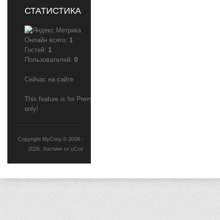
СТАТИСТИКА
Онлайн всего:
1
Гостей:
1
Пользователей:
0
Сейчас на сайте
This feature is for Premium users
only!
Copyright MyCorp © 2008 -
2026
.
Хостинг от
uCoz