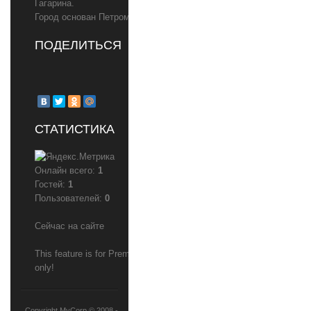
Гагарина.
Город основан Петром I в 1719 году
ПОДЕЛИТЬСЯ
СТАТИСТИКА
Онлайн всего:
1
Гостей:
1
Пользователей:
0
Сейчас на сайте
This feature is for Premium users
only!
Copyright MyCorp © 2008 -