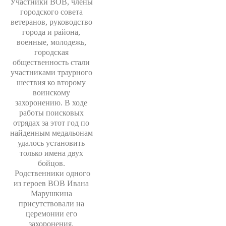
Участники ВОВ, члены
городского совета
ветеранов, руководство
города и района,
военные, молодежь,
городская
общественность стали
участниками траурного
шествия ко второму
воинскому
захоронению. В ходе
работы поисковых
отрядах за этот год по
найденным медальонам
удалось установить
только имена двух
бойцов.
Родственники одного
из героев ВОВ Ивана
Марушкина
присутствовали на
церемонии его
захоронения.