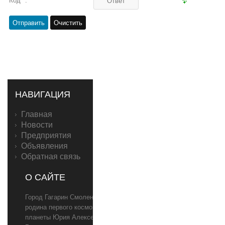
Код *:
НАВИГАЦИЯ
Главная
Новости
Предприятия
Объявления
Обратная связь
О САЙТЕ
Город Гагарин Смоленской области,
родина первого космонавта
планеты Юрия Алексеевича