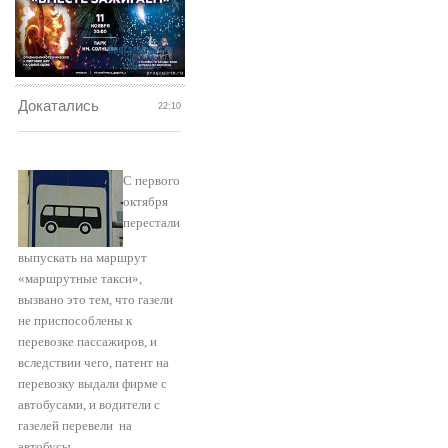
Докатались
22:10
С первого
октября
перестали
выпускать на маршрут
«маршрутные такси»,
вызвано это тем, что газели
не приспособлены к
перевозке пассажиров, и
вследствии чего, патент на
перевозку выдали фирме с
автобусами, и водители с
газелей перевели
на
автобусы.