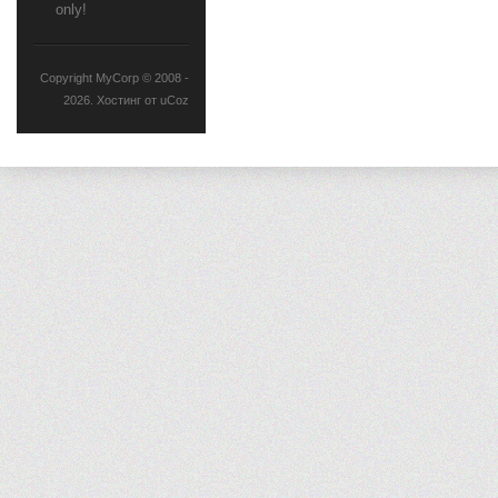
only!
Copyright MyCorp © 2008 -
2026
.
Хостинг от
uCoz