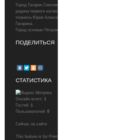
Город Гагарин Смоленской области,
родина первого космонавта
планеты Юрия Алексеевича
Гагарина.
Город основан Петром I в 1719 году
ПОДЕЛИТЬСЯ
СТАТИСТИКА
Онлайн всего:
1
Гостей:
1
Пользователей:
0
Сейчас на сайте
This feature is for Premium users