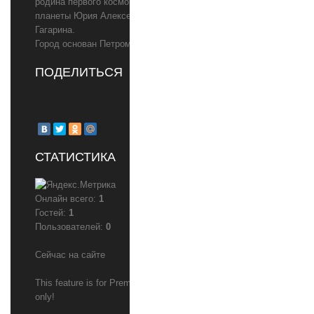
родина первого космонавта
планеты Юрия Алексеевича
Гагарина.
Город основан Петром I в 1719 году
ПОДЕЛИТЬСЯ
СТАТИСТИКА
Онлайн всего:
1
Гостей:
1
Пользователей:
0
Сейчас на сайте
This feature is for Premium users
only!