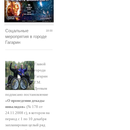
Соцальные
18:00
меропрятия в городе
Гагарин
Главой
города
Гагарин
Г.М.
Деевым
подписано постановление
«О проведении декады
инвалидов»
(№ 178 от
24.11.2008 г.), в котором на
период с 1 по 10 декабря
запланирован целый ряд