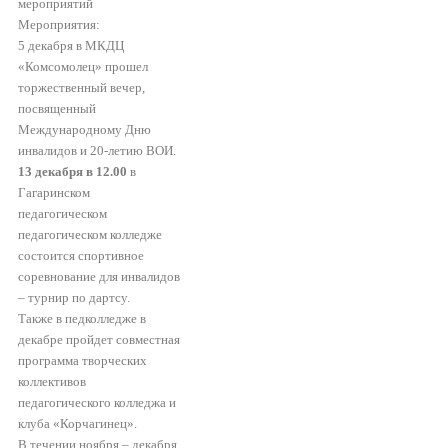
мероприятий
Мероприятия:
5 декабря в МКДЦ
«Комсомолец» прошел
торжественный вечер,
посвященный
Международному Дню
инвалидов и 20-летию ВОИ.
13 декабря в 12.00
в
Гагаринском
педагогическом
педагогическом колледже
состоится спортивное
соревнование для инвалидов
– турнир по дартсу.
Также в педколледже в
декабре пройдет совместная
программа творческих
коллективов
педагогического колледжа и
клуба «Корчагинец».
В течении ноября – декабря