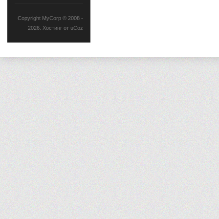
Copyright MyCorp © 2008 -
2026
.
Хостинг от
uCoz