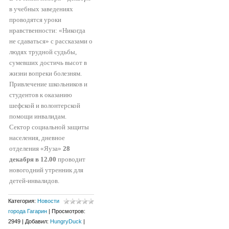
в учебных заведениях
проводятся уроки
нравственности: «Никогда
не сдаваться» с рассказами о
людях трудной судьбы,
сумевших достичь высот в
жизни вопреки болезням.
Привлечение школьников и
студентов к оказанию
шефской и волонтерской
помощи инвалидам.
Сектор социальной защиты
населения, дневное
отделения «Яуза»
28
декабря в 12.00
проводит
новогодний утренник для
детей-инвалидов.
Категория
:
Новости
города Гагарин
|
Просмотров
:
2949
|
Добавил
:
HungryDuck
|