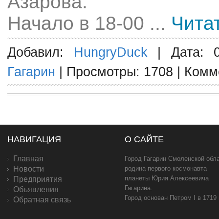
Азарова.
Начало в 18-00
...
Чита
Добавил:
HungryDuck
| Дата: 0
Гагарин
| Просмотры: 1708 | Ком
НАВИГАЦИЯ
О САЙТЕ
Главная
Город Гагарин Смоленской обла
Новости
родина первого космонавта
планеты Юрия Алексеевича
Предприятия
Гагарина.
Объявления
Город основан Петром I в 1719
Обратная связь