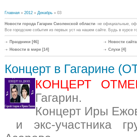
Главная
»
2012
»
Декабрь
»
03
Новости города Гагарин Смоленской области
- не официальные, оф
Все городские события из первых уст на нашем сайте. Будь в курсе г
Праздники
[46]
Новости сайта
Новости в мире
[14]
Слухи
[4]
Концерт в Гагарине (
КОНЦЕРТ ОТМЕ
Гагарин.
Концерт Иры Ежо
и экс-участника г