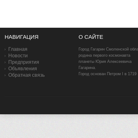
НАВИГАЦИЯ
О САЙТЕ
Главная
Город Гагарин Смоленской обла
Новости
родина первого космонавта
планеты Юрия Алексеевича
Предприятия
Гагарина.
Объявления
Город основан Петром I в 1719
Обратная связь