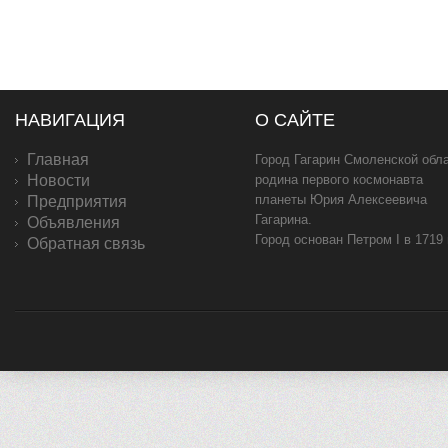
НАВИГАЦИЯ
О САЙТЕ
Главная
Город Гагарин Смоленской обла
Новости
родина первого космонавта
планеты Юрия Алексеевича
Предприятия
Гагарина.
Объявления
Город основан Петром I в 1719
Обратная связь