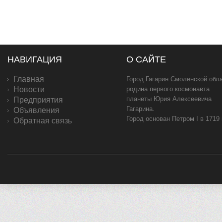
НАВИГАЦИЯ
О САЙТЕ
Главная
Город Гагарин Смоленской обла
Новости
родина первого космонавта
планеты Юрия Алексеевича
Предприятия
Гагарина.
Объявления
Город основан Петром I в 1719
Обратная связь