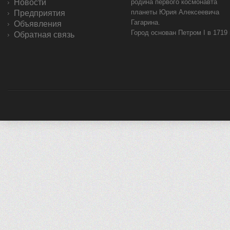
Новости
родина первого космонавта
планеты Юрия Алексеевича
Предприятия
Гагарина.
Объявления
Город основан Петром I в 1719
Обратная связь