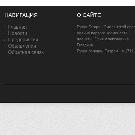
НАВИГАЦИЯ
О САЙТЕ
Главная
Город Гагарин Смоленской обла
Новости
родина первого космонавта
планеты Юрия Алексеевича
Предприятия
Гагарина.
Объявления
Город основан Петром I в 1719
Обратная связь