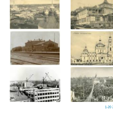
Общий вид на Гжатск с Каз...
Общественный клуб...
Вокзал Гжатск...
Благовещенский собор (Кра.
1-20
стройка Динамика 80е гг...
Площадь 12 апреля 1973г..