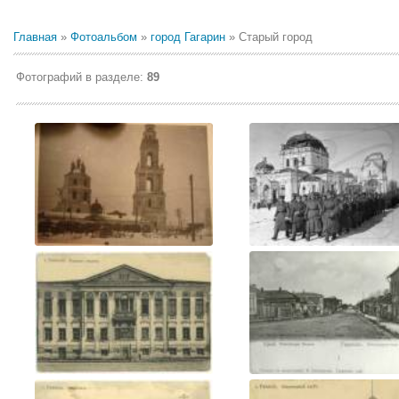
Главная
»
Фотоальбом
»
город Гагарин
» Старый город
Фотографий в разделе
:
89
Казанская церковь зима 19...
после освобождения...
Реальное училище...
Петербургская улица 1821г.