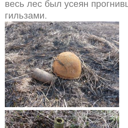
весь лес был усеян прогни
гильзами.