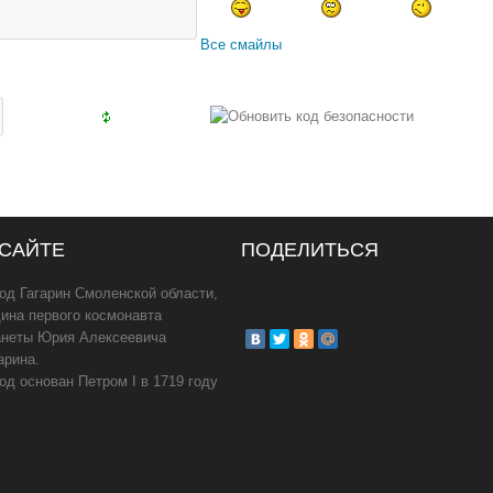
Все смайлы
 САЙТЕ
ПОДЕЛИТЬСЯ
од Гагарин Смоленской области,
ина первого космонавта
анеты Юрия Алексеевича
арина.
од основан Петром I в 1719 году