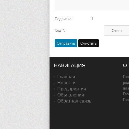
Подписка:
1
Код *:
НАВИГАЦИЯ
О
Главная
Гор
Новости
род
пл
Предприятия
Гаг
Объявления
Гор
Обратная связь