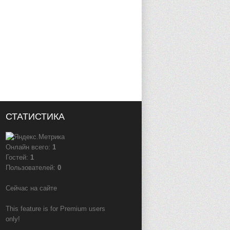
СТАТИСТИКА
Онлайн всего:
1
Гостей:
1
Пользователей:
0
Сейчас на сайте
This feature is for Premium users
only!