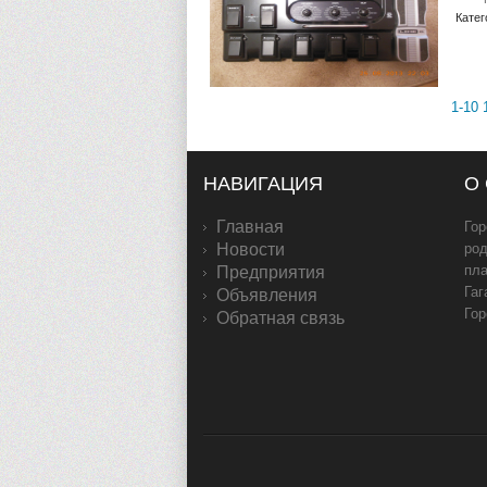
Катег
1-10
НАВИГАЦИЯ
О
Главная
Гор
Новости
род
пл
Предприятия
Гаг
Объявления
Гор
Обратная связь