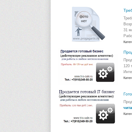
Треб
Треб
Возр
31 м
Рабо
Катег
Прод
Прод
120 
Инте
Катег
Гото
Прод
чита
Катег