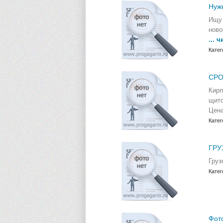
Нужн
Ищу
ново
... 
Катег
СРО
Кирп
щито
Цена
Катег
ГРУ
Груз
Катег
Фото