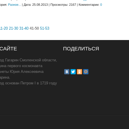
ория:
Разное...
| Дата: 25.08.2013 | Просмотры: 2167 | Комментарии:
0
11-20
21-30
31-40
41-50
51-53
 САЙТЕ
ПОДЕЛИТЬСЯ
од Гагарин Смоленской области,
ина первого космонавта
анеты Юрия Алексеевича
арина.
од основан Петром I в 1719 году