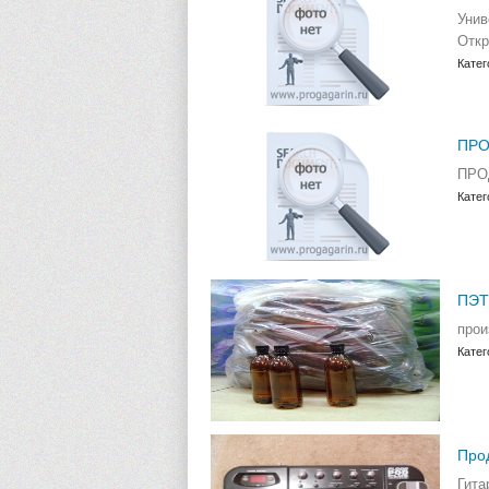
Унив
Откр
Катег
ПРО
ПРО
Катег
ПЭТ
прои
Катег
Прод
Гита