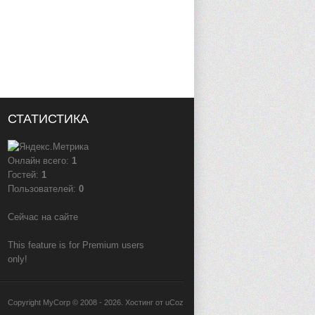
СТАТИСТИКА
Онлайн всего:
1
Гостей:
1
Пользователей:
0
Сейчас на сайте
This feature is for Premium users
only!
Copyright MyCorp © 2008 - 2026
.
Хостинг от
uCoz