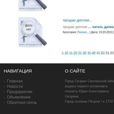
продам диплом...
продам диплом
... читать далее.
Категория:
Разное...
| Дата: 13.03.2013
1-10
11-20
21-30
31-40
41-50
51-53
НАВИГАЦИЯ
О САЙТЕ
Главная
Город Гагарин Смоленской обла
Новости
родина первого космонавта
планеты Юрия Алексеевича
Предприятия
Гагарина.
Объявления
Город основан Петром I в 1719
Обратная связь