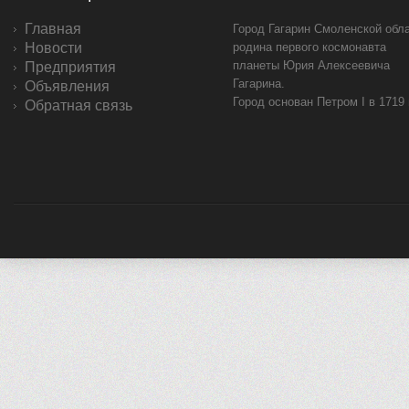
Главная
Город Гагарин Смоленской обла
Новости
родина первого космонавта
планеты Юрия Алексеевича
Предприятия
Гагарина.
Объявления
Город основан Петром I в 1719
Обратная связь