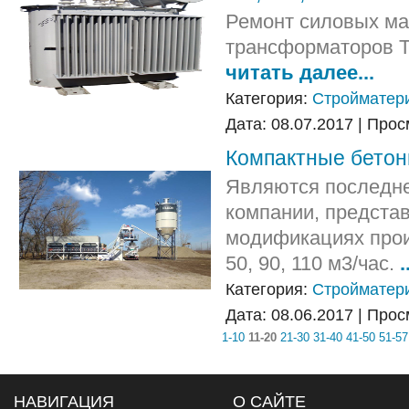
Ремонт силовых м
трансформаторов Т
читать далее...
Категория:
Стройматер
Дата: 08.07.2017 | Про
Компактные бетон
Являются последне
компании, предста
модификациях прои
50, 90, 110 м3/час.
.
Категория:
Стройматер
Дата: 08.06.2017 | Про
1-10
11-20
21-30
31-40
41-50
51-57
НАВИГАЦИЯ
О САЙТЕ