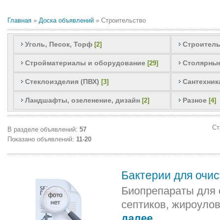
Главная
»
Доска объявлений
» Строительство
Уголь, Песок, Торф
Строител
[2]
Стройматериалы и оборудование
Столярные
[29]
Стеклоизделия (ПВХ)
Сантехник
[3]
Ландшафты, озеленение, дизайн
Разное
[2]
[4]
Ст
В разделе объявлений
:
57
Показано объявлений
:
11-20
Бактерии для очист
Биопрепараты для 
септиков, жироуло
далее...