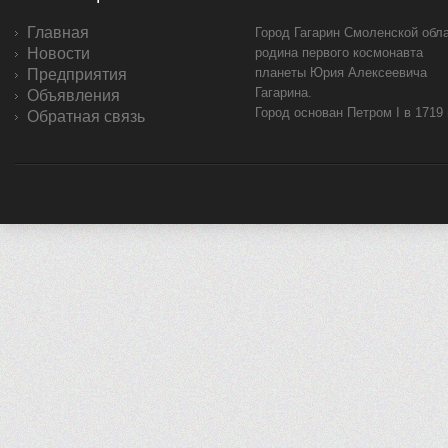
Главная
Город Гагарин Смоленской обла
Новости
родина первого космонавта
планеты Юрия Алексеевича
Предприятия
Гагарина.
Объявления
Город основан Петром I в 1719
Обратная связь