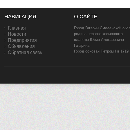
НАВИГАЦИЯ
О САЙТЕ
Главная
Город Гагарин Смоленской обла
Новости
родина первого космонавта
планеты Юрия Алексеевича
Предприятия
Гагарина.
Объявления
Город основан Петром I в 1719
Обратная связь