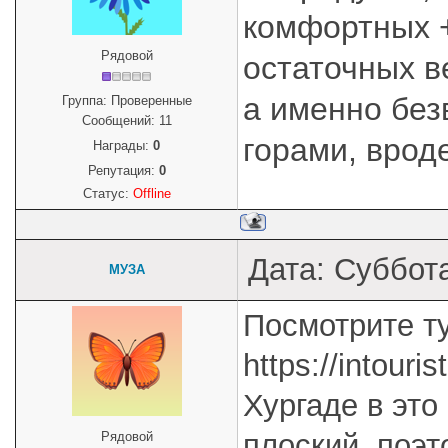
комфортных +
Рядовой
остаточных в
а именно без
Группа: Проверенные
Сообщений:
11
горами, врод
Награды:
0
Репутация:
0
Статус:
Offline
Дата: Суббота
МУЗА
Посмотрите ту
https://intouris
Хургаде в это
плоский, поэ
Рядовой