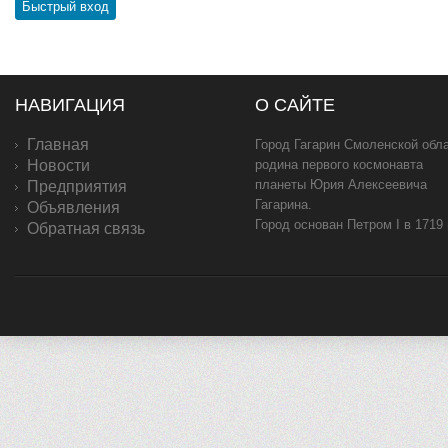
НАВИГАЦИЯ
О САЙТЕ
Главная
Город Гагарин Смоленской обла
Новости
родина первого космонавта
планеты Юрия Алексеевича
Предприятия
Гагарина.
Объявления
Город основан Петром I в 1719
Обратная связь