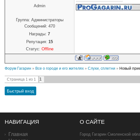
Admin
Группа: Администраторы
Сообщений:
470
Награды:
7
Репутация:
15
Статус:
Offline
Форум Гагарин
»
Все о городе и его жителях
»
Слухи, сплетни
»
Новый при
1
Страница
1
из
1
НАВИГАЦИЯ
О САЙТЕ
Главная
Город Гагарин Смоленской обла