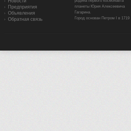
Новости
родина первого космонавта
планеты Юрия Алексеевича
Предприятия
Гагарина.
Объявления
Город основан Петром I в 1719
Обратная связь