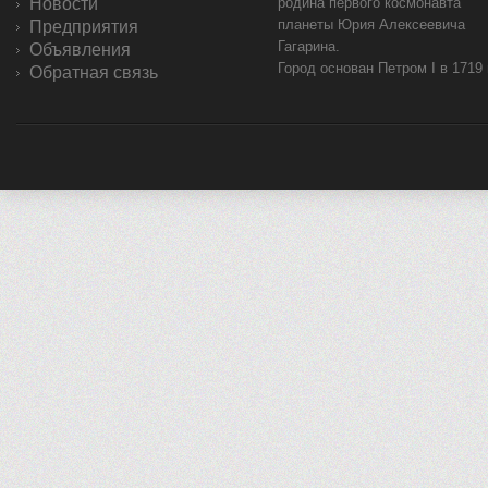
Новости
родина первого космонавта
планеты Юрия Алексеевича
Предприятия
Гагарина.
Объявления
Город основан Петром I в 1719
Обратная связь