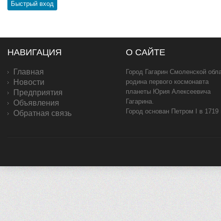
НАВИГАЦИЯ
О САЙТЕ
Главная
Город Гагарин Смоленской обла
Новости
родина первого космонавта
планеты Юрия Алексеевича
Предприятия
Гагарина.
Объявления
Город основан Петром I в 1719
Обратная связь