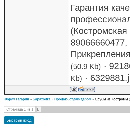
Гарантия кач
профессионал
(Костромская
89066660477,
Прикреплени
·
9218
(50.9 Kb)
·
6329881.
Kb)
Форум Гагарин
»
Барахолка
»
Продаю, отдаю даром
»
Срубы из Костромы
1
Страница
1
из
1