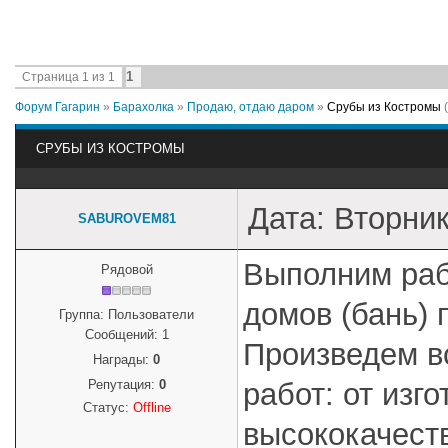
1
Страница
1
из
1
Форум Гагарин
»
Барахолка
»
Продаю, отдаю даром
»
Срубы из Костромы
СРУБЫ ИЗ КОСТРОМЫ
Дата: Вторник
SABUROVEM81
Выполним раб
Рядовой
домов (бань) 
Группа: Пользователи
Сообщений:
1
Произведем в
Награды:
0
Репутация:
0
работ: от изг
Статус:
Offline
высококачест