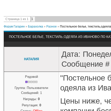
1
Страница
1
из
1
Форум Гагарин
»
Барахолка
»
Разное
»
Постельное белье, текстиль,одеяла
ПОСТЕЛЬНОЕ БЕЛЬЕ, ТЕКСТИЛЬ,ОДЕЯЛА ИЗ ИВАНОВО ПО К
Дата: Понедел
НАТАЛИЯ
Сообщение 
"Постельное б
Рядовой
одеяла из Ива
Группа: Пользователи
Сообщений:
1
Цены ниже, че
Награды:
0
Репутация:
0
компании бес
Статус:
Offline