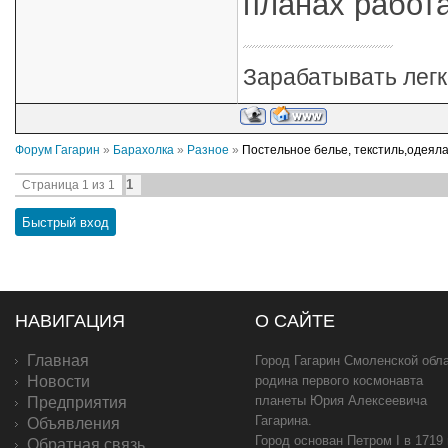
планах работ
Зарабатывать легк
Форум Гагарин
»
Барахолка
»
Разное
»
Постельное белье, текстиль,одеяла
1
Страница
1
из
1
НАВИГАЦИЯ
О САЙТЕ
Главная
Город Гагарин Смоленской обла
Новости
родина первого космонавта
планеты Юрия Алексеевича
Предприятия
Гагарина.
Объявления
Город основан Петром I в 1719
Обратная связь