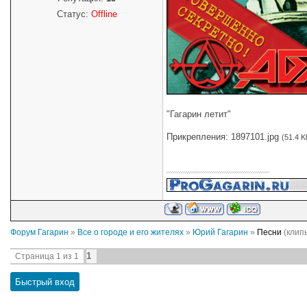
Статус:
Offline
"Гагарин летит"
Прикрепления:
1897101.jpg
(51.4 K
Форум Гагарин
»
Все о городе и его жителях
»
Юрий Гагарин
»
Песни
(клип
1
Страница
1
из
1