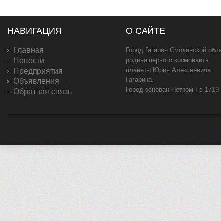
НАВИГАЦИЯ
О САЙТЕ
Главная
Город Гагарин Смоленской обла
Новости
родина первого космонавта
планеты Юрия Алексеевича
Предприятия
Гагарина.
Объявления
Город основан Петром I в 1719
Обратная связь