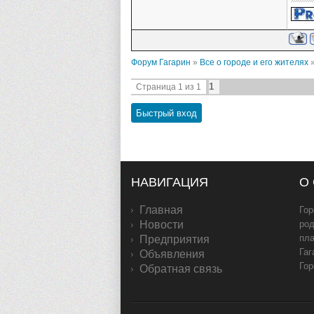
Форум Гагарин
»
Все о городе и его жителях
1
Страница
1
из
1
НАВИГАЦИЯ
О
Главная
Гор
Новости
род
пл
Предприятия
Гаг
Объявления
Гор
Обратная связь