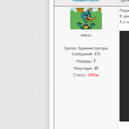
HUNGRYDUCK
Дата
Реда
В ор
А в 
Admin
Группа: Администраторы
Сообщений:
470
Награды:
7
Репутация:
15
Статус:
Offline