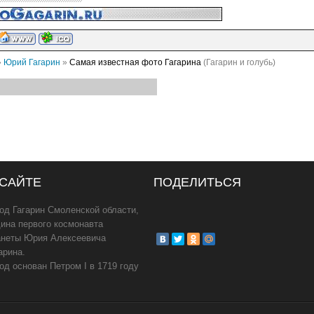
»
Юрий Гагарин
»
Самая известная фото Гагарина
(Гагарин и голубь)
 САЙТЕ
ПОДЕЛИТЬСЯ
од Гагарин Смоленской области,
ина первого космонавта
анеты Юрия Алексеевича
арина.
од основан Петром I в 1719 году