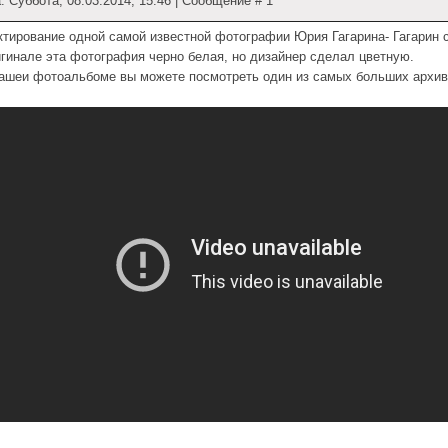
: Суббота, 08.03.2014, 15:46 | Сообщение #
1
ктирование одной самой известной фотографии Юрия Гагарина- Гагарин с
игинале эта фотография черно белая, но дизайнер сделал цветную.
нашеи фотоальбоме вы можете посмотреть один из самых больших
архи