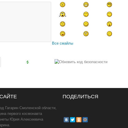
Все смайлы
 САЙТЕ
ПОДЕЛИТЬСЯ
од Гагарин Смоленской области,
ина первого космонавта
анеты Юрия Алексеевича
арина.