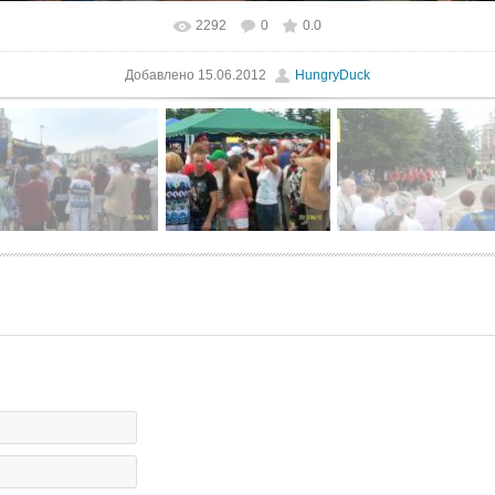
2292
0
0.0
В реальном размере
1000x750
/ 282.4Kb
Добавлено
15.06.2012
HungryDuck