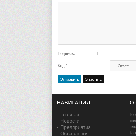
Подписка:
1
Код *:
НАВИГАЦИЯ
О
Главная
Гор
Новости
род
пл
Предприятия
Гаг
Объявления