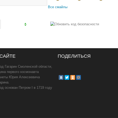
Все смайлы
 САЙТЕ
ПОДЕЛИТЬСЯ
од Гагарин Смоленской области,
ина первого космонавта
анеты Юрия Алексеевича
арина.
од основан Петром I в 1719 году