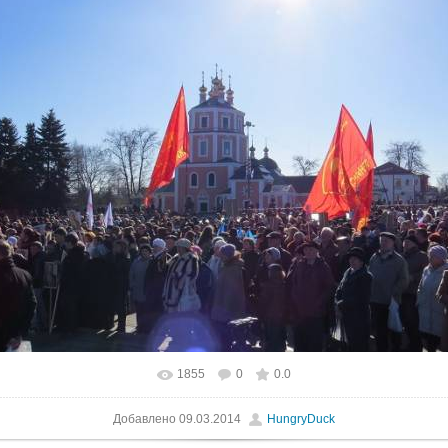
1855
0
0.0
В реальном размере
800x450
/ 161.7Kb
Добавлено
09.03.2014
HungryDuck