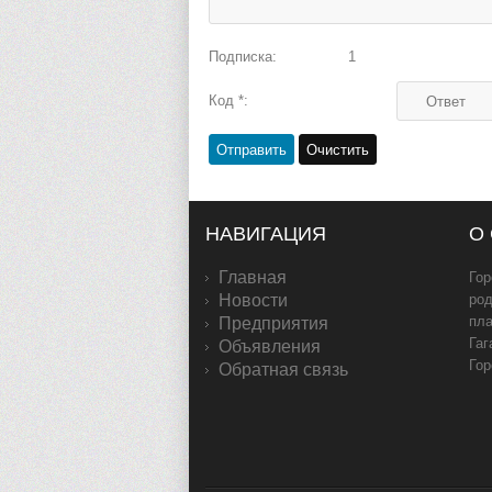
Подписка:
1
Код *:
НАВИГАЦИЯ
О
Главная
Гор
Новости
род
пл
Предприятия
Гаг
Объявления
Гор
Обратная связь