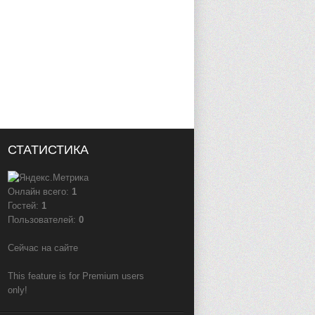
СТАТИСТИКА
Онлайн всего:
1
Гостей:
1
Пользователей:
0
Сейчас на сайте
This feature is for Premium users
only!