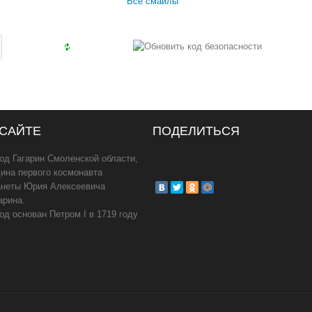
Все смайлы
 САЙТЕ
ПОДЕЛИТЬСЯ
од Гагарин Смоленской области,
ина первого космонавта
анеты Юрия Алексеевича
арина.
од основан Петром I в 1719 году