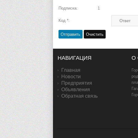
Подписка:
1
Код *:
НАВИГАЦИЯ
О
Главная
Гор
Новости
род
пл
Предприятия
Гаг
Объявления
Гор
Обратная связь