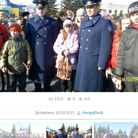
1513
0
0.0
В реальном размере
1024x768
/ 346.7Kb
Добавлено
10.03.2011
HungryDuck