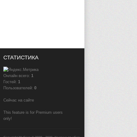
СТАТИСТИКА
Онлайн всего:
1
Гостей:
1
Пользователей:
0
Сейчас на сайте
This feature is for Premium users
only!