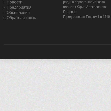
Новости
родина первого космонавта
планеты Юрия Алексеевича
Предприятия
Гагарина.
Объявления
Город основан Петром I в 1719
Обратная связь