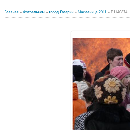
Главная
»
Фотоальбом
»
город Гагарин
»
Масленица 2011
» P1140874