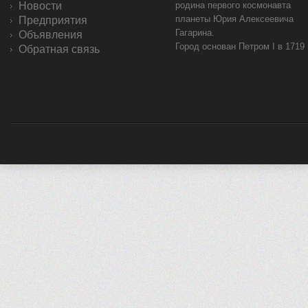
Новости
родина первого космонавта
планеты Юрия Алексеевича
Предприятия
Гагарина.
Объявления
Город основан Петром I в 1719
Обратная связь