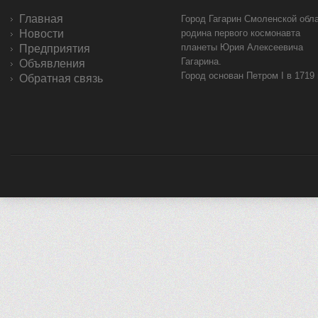
Главная
Город Гагарин Смоленской обла
Новости
родина первого космонавта
планеты Юрия Алексеевича
Предприятия
Гагарина.
Объявления
Город основан Петром I в 1719
Обратная связь