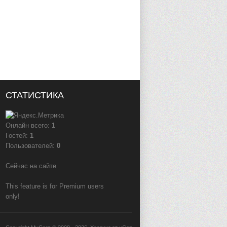
СТАТИСТИКА
Онлайн всего:
1
Гостей:
1
Пользователей:
0
Сейчас на сайте
This feature is for Premium users
only!