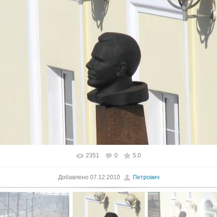
2351
0
5.0
В реальном размере
1500x1125
/ 84.6Kb
Добавлено
07.12.2010
Петрович