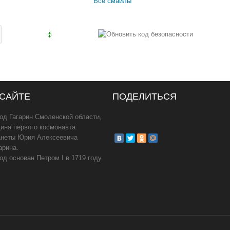
Все смайлы
 САЙТЕ
ПОДЕЛИТЬСЯ
од Гагарин Смоленской области,
ина первого космонавта
анеты Юрия Алексеевича
арина.
од основан Петром I в 1719 году