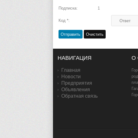
Подписка:
1
Код *:
НАВИГАЦИЯ
О
Главная
Гор
Новости
род
пл
Предприятия
Гаг
Объявления
Гор
Обратная связь