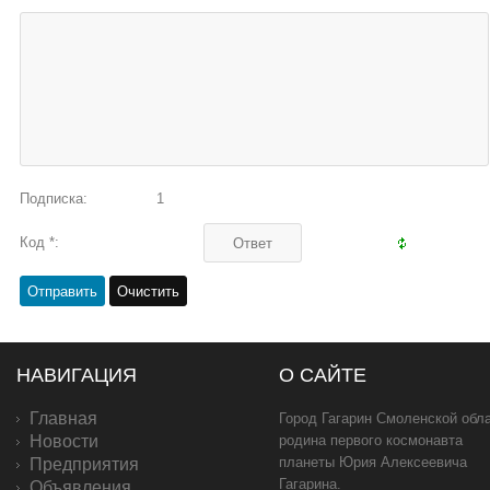
Подписка:
1
Код *:
НАВИГАЦИЯ
О САЙТЕ
Главная
Город Гагарин Смоленской обла
Новости
родина первого космонавта
планеты Юрия Алексеевича
Предприятия
Гагарина.
Объявления