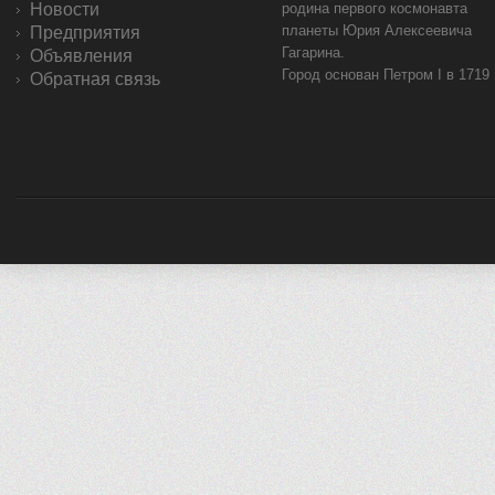
Новости
родина первого космонавта
планеты Юрия Алексеевича
Предприятия
Гагарина.
Объявления
Город основан Петром I в 1719
Обратная связь