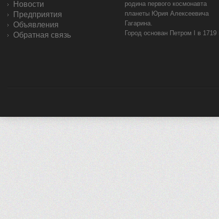
Новости
родина первого космонавта
планеты Юрия Алексеевича
Предприятия
Гагарина.
Объявления
Город основан Петром I в 1719
Обратная связь